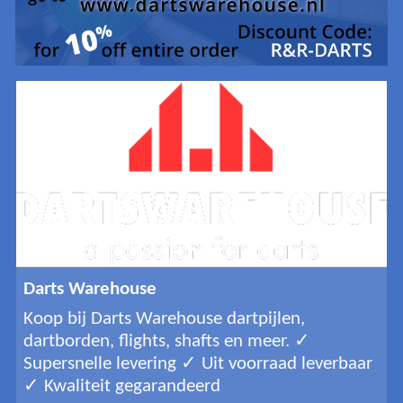
Darts Warehouse
Koop bij Darts Warehouse dartpijlen,
dartborden, flights, shafts en meer. ✓
Supersnelle levering ✓ Uit voorraad leverbaar
✓ Kwaliteit gegarandeerd